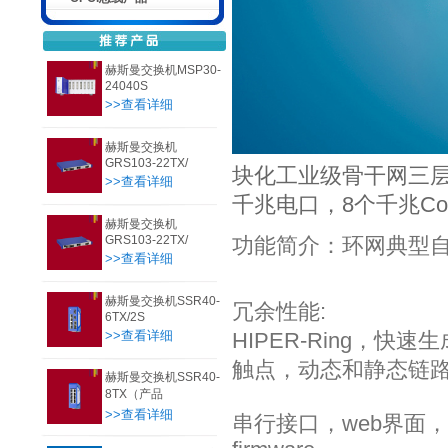
赫斯曼交换机MSP30-
24040S
>>查看详细
赫斯曼交换机
GRS103-22TX/
块化工业级骨干网三层
>>查看详细
千兆电口，8个千兆C
赫斯曼交换机
GRS103-22TX/
功能简介：环网典型自
>>查看详细
赫斯曼交换机SSR40-
冗余性能:
6TX/2S
>>查看详细
HIPER-Ring，快
触点，动态和静态链路聚合(
赫斯曼交换机SSR40-
8TX（产品
>>查看详细
串行接口，web界面，SNM