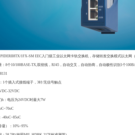
IDERII8TX/1FX-SM EEC入门级工业以太网卡轨交换机，存储转发交换模式以太网（10M
8个10/100BASE-TX,双绞线，RJ45，自动交叉，自动协商，自动极性识别1个100BA
8131
：1个插入式接线端子，3针/无信号触点
C-32VDC
(IT)h：电压为24VDC时最大7W
~70oC
oC~85oC
：10%~95%
8.7年(按照MIL-HDBK-217F标准测算)