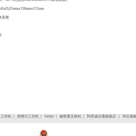
xD)35mmx138mmx121mm
轨安装
0
|
工控机
|
便携式工控机
|
Getac
|
赫斯曼交换机
|
阿里诚信通旗舰店
|
淘宝旗